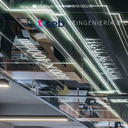
in
fo@tse
b.mx
+52 5516 500255
REINGENIERÍA & 