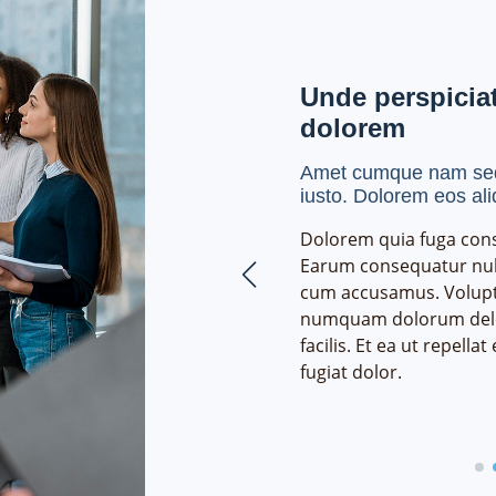
ow your business
Unde perspiciat
dolorem
ndis accusantium iusto architecto
Amet cumque nam sed 
ima maiores quidem, dolorum.
iusto. Dolorem eos al
dolor sit amet consectetur
Dolorem quia fuga con
lit. Repellendus, ipsam perferendis
Earum consequatur nul
plicabo vel tempore velit totam,
cum accusamus. Volup
nt accusantium dicta quod
numquam dolorum delec
psum maiores nobis non, eum.
facilis. Et ea ut repella
ndis dignissimos laborum aut, magni
fugiat dolor.
lit doloribus quas sapiente optio.