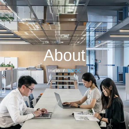
About
Inicio
SIROC