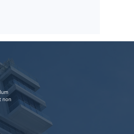
llum
at non