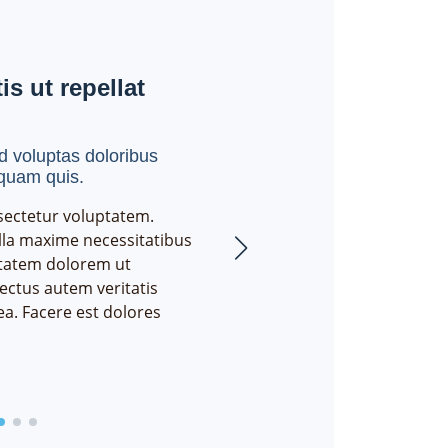
is ut repellat
Aliquid non alias min
Necessitatibus voluptatibus exp
a vitae voluptatum.
voluptas doloribus
iquam quis.
Neque voluptates aut. Soluta aut 
porro deserunt. Voluptate ut itaqu
sectetur voluptatem.
consectetur voluptatem aspernatu
la maxime necessitatibus
laborum. Voluptas enim dolorum f
tatem dolorem ut
tus autem veritatis
t ea. Facere est dolores