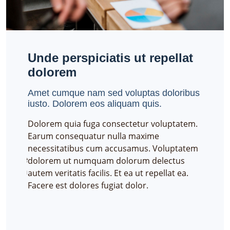
Unde perspiciatis ut repellat
Aliq
dolorem
Necess
dolore
Amet cumque nam sed voluptas doloribus
uidem,
iusto. Dolorem eos aliquam quis.
Neque 
porro d
Dolorem quia fuga consectetur voluptatem.
consec
ur
Earum consequatur nulla maxime
laboru
necessitatibus cum accusamus. Voluptatem
tempore
dolorem ut numquam dolorum delectus
m dicta
autem veritatis facilis. Et ea ut repellat ea.
 non,
Facere est dolores fugiat dolor.
borum
 quas