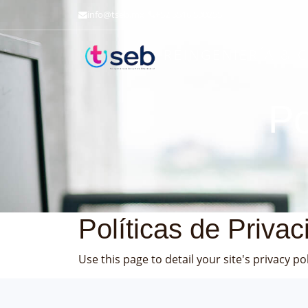
in
fo@tse
b.mx
+52 5516 500255
REINGENIERÍA & 
Po
Políticas de Privac
Use this page to detail your site's privacy pol