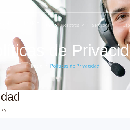
CONSULTORA
Inicio
Nosotros
Servicios
Cap
líticas de Privaci
Inicio
Políticas de Privacidad
idad
icy.