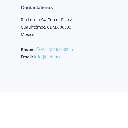
Contáctatenos
Rio Lerma 94, Tercer Piso AI
Cuauhtémoc, CDMX 06500
México
Phone:
+52 5516 500255
Email:
in
fo@tse
b.mx