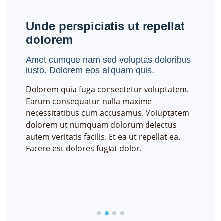
Unde perspiciatis ut repellat
Aliq
dolorem
Necess
dolore
Amet cumque nam sed voluptas doloribus
uidem,
iusto. Dolorem eos aliquam quis.
Neque 
porro d
Dolorem quia fuga consectetur voluptatem.
consec
ur
Earum consequatur nulla maxime
laboru
necessitatibus cum accusamus. Voluptatem
tempore
dolorem ut numquam dolorum delectus
m dicta
autem veritatis facilis. Et ea ut repellat ea.
 non,
Facere est dolores fugiat dolor.
borum
 quas