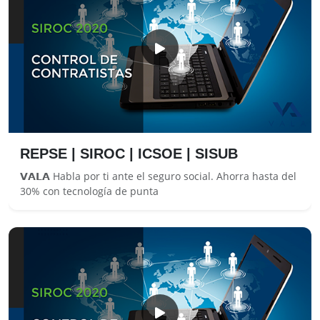
REPSE | SIROC | ICSOE | SISUB
𝗩𝗔𝗟𝗔 Habla por ti ante el seguro social. Ahorra hasta del
30% con tecnología de punta